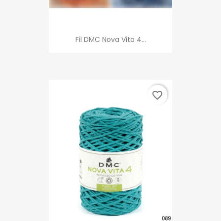
Fil DMC Nova Vita 4...
favorite_border