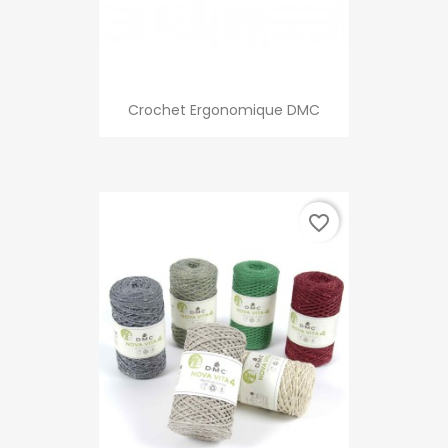
Crochet Ergonomique DMC
favorite_border