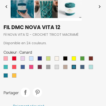


FIL DMC NOVA VITA 12
Fil NOVA VITA 12 - CROCHET TRICOT MACRAMÉ
Disponible en 24 couleurs.
Couleur : Canard
Rose
Rouge
Parme
Ciel
Marine
Anis
Ecru
Noir
25
Vert
Marron
soleil
Turquoise
Corail
royal
fuchsia
bordeaux
Gris
gris
Sable
Denim
Turquoi
Canard
moyen
clair
clair
Paon
Tournesol
Partager