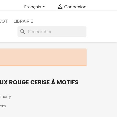


Français
Connexion
COT
LIBRAIRIE
search
UX ROUGE CERISE À MOTIFS
cherry
 cm