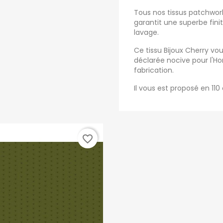
Tous nos tissus patchwork 
garantit une superbe fini
lavage.
Ce tissu Bijoux Cherry vo
déclarée nocive pour l'
fabrication.
Il vous est proposé en 110
favorite_border