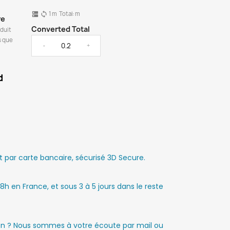
1
m
Total:
m
dns
sync
re
Converted Total
oduit
s que
-
+
d
par carte bancaire, sécurisé 3D Secure.
8h en France, et sous 3 à 5 jours dans le reste
ion ? Nous sommes à votre écoute par mail ou