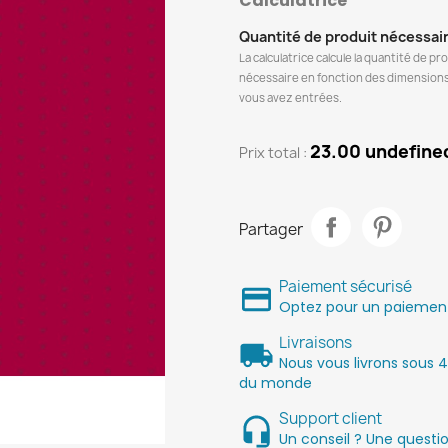
Calculatrice
Quantité de produit nécessai
La calculatrice calcule la quantité de pr
nécessaire en fonction des dimension
vous avez entrées.
23.00 undefine
Prix ​​total :
Partager
Paiement sécurisé
Optez pour un paiement 
Livraisons
Nous vous livrons sous 4
du monde
Support client
Un conseil ? Une quest