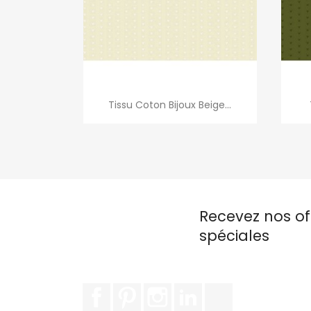
Aperçu rapide

Tissu Coton Bijoux Beige...
Recevez nos of
spéciales
Facebook
Pinterest
Instagram
LinkedIn
TikTok