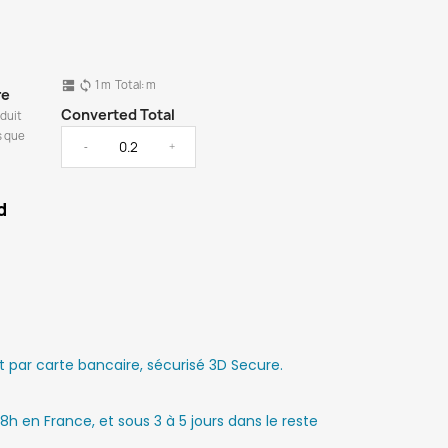
1
m
Total:
m
dns
sync
re
Converted Total
oduit
s que
-
+
d
par carte bancaire, sécurisé 3D Secure.
8h en France, et sous 3 à 5 jours dans le reste