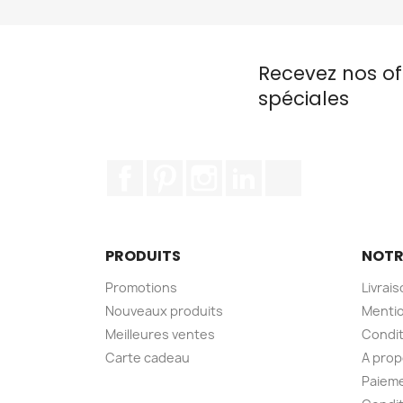
Recevez nos of
spéciales
Facebook
Pinterest
Instagram
LinkedIn
TikTok
PRODUITS
NOTR
Promotions
Livrai
Nouveaux produits
Mentio
Meilleures ventes
Condit
Carte cadeau
A pro
Paieme