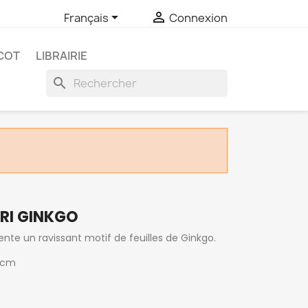


Français
Connexion
COT
LIBRAIRIE
search
RI GINKGO
ente un ravissant motif de feuilles de Ginkgo.
 cm