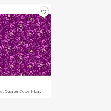
favorite_border
Aperçu rapide

at Quarter Coton Hikari...