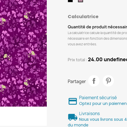
Lilac
Calculatrice
Quantité de produit nécessai
La calculatrice calcule la quantité de pr
nécessaire en fonction des dimension
vous avez entrées.
24.00 undefine
Prix ​​total :
Partager
Paiement sécurisé
Optez pour un paiement 
Livraisons
Nous vous livrons sous 4
du monde