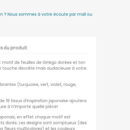
ion ? Nous sommes à votre écoute par mail ou
ls du produit
t motif de feuilles de Ginkgo dorées et ton
ne touche discrète mais audacieuse à votre
vibrantes (turquoise, vert, violet, rouge,
e 19 tissus d’inspiration japonaise ajoutera
uxe à n’importe quelle pièce!
 japonais, en effet chaque motif est
ets dorés. Les designs sont somptueux (des
es fleurs multicolores) et les couleurs