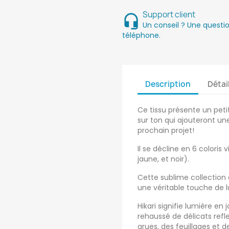
Support client
Un conseil ? Une quest
téléphone.
Description
Détai
Ce tissu présente un peti
sur ton qui ajouteront u
prochain projet!
Il se décline en 6 coloris 
jaune, et noir).
Cette sublime collection d
une véritable touche de l
Hikari signifie lumière en
rehaussé de délicats refl
grues, des feuillages et d