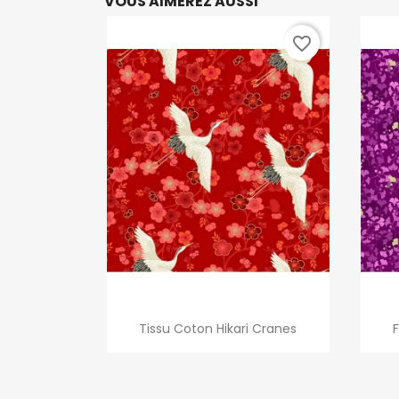
VOUS AIMEREZ AUSSI
favorite_border
Aperçu rapide

Tissu Coton Hikari Cranes
F