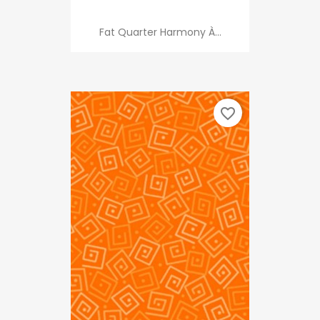
Fat Quarter Harmony À...
favorite_border