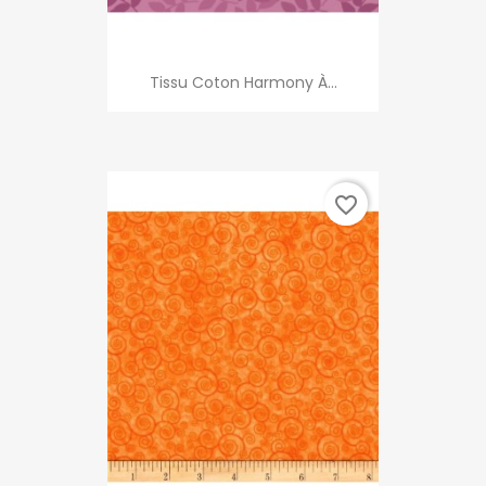
Tissu Coton Harmony À...
favorite_border