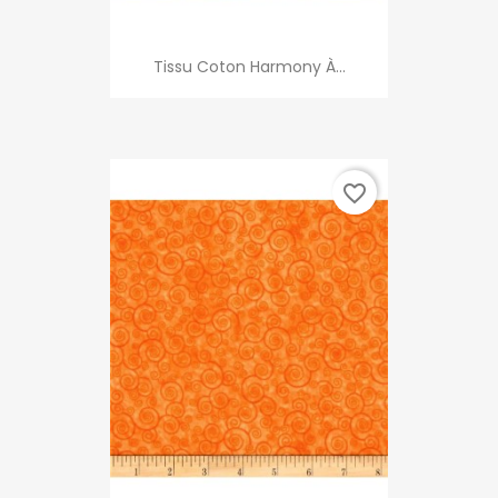
Tissu Coton Harmony À...
favorite_border