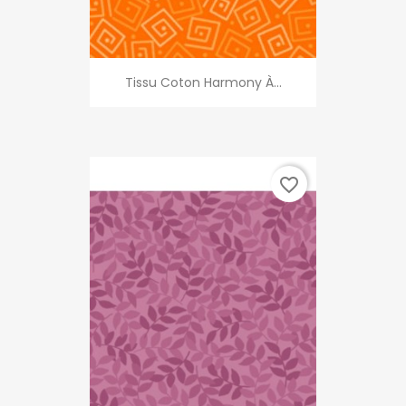
Tissu Coton Harmony À...
favorite_border