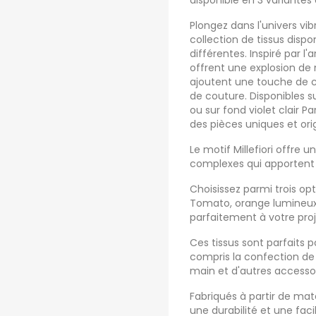
disponible en 3 variantes
Plongez dans l'univers vib
collection de tissus dispo
différentes. Inspiré par l'a
offrent une explosion de 
ajoutent une touche de c
de couture. Disponibles s
ou sur fond violet clair 
des pièces uniques et ori
Le motif Millefiori offre 
complexes qui apportent 
Choisissez parmi trois opt
Tomato, orange lumineux o
parfaitement à votre proj
Ces tissus sont parfaits p
compris la confection de
main et d'autres accessoi
Fabriqués à partir de maté
une durabilité et une faci