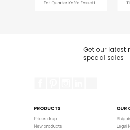
Quick view

Fat Quarter Kaffe Fassett...
T
Get our latest
special sales
Facebook
Pinterest
Instagram
LinkedIn
TikTok
e content of this site interests
PRODUCTS
OUR 
u, but we'd like to accompany you
Prices drop
Shippi
New products
Legal 