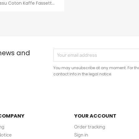
Quick view

issu Coton Kaffe Fassett...
 news and
You may unsubscribe at any moment. For that
contact info in the legal notice.
COMPANY
YOUR ACCOUNT
ng
Order tracking
Notice
Sign in