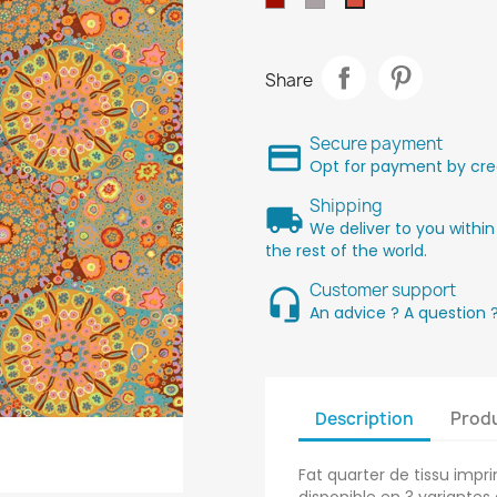
Orange
Share
Secure payment
Opt for payment by cred
Shipping
We deliver to you within
the rest of the world.
Customer support
An advice ? A question 
Description
Produ
Fat quarter de tissu imprim