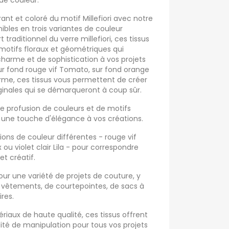
 de couleur.
rant et coloré du motif Millefiori avec notre
nibles en trois variantes de couleur
rt traditionnel du verre millefiori, ces tissus
motifs floraux et géométriques qui
harme et de sophistication à vos projets
ur fond rouge vif Tomato, sur fond orange
Parme, ces tissus vous permettent de créer
ginales qui se démarqueront à coup sûr.
une profusion de couleurs et de motifs
une touche d'élégance à vos créations.
ions de couleur différentes - rouge vif
u violet clair Lila - pour correspondre
et créatif.
our une variété de projets de couture, y
 vêtements, de courtepointes, de sacs à
res.
riaux de haute qualité, ces tissus offrent
lité de manipulation pour tous vos projets