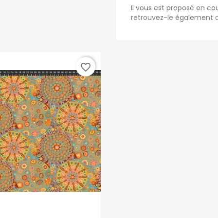
Il vous est proposé en c
retrouvez-le également a
favorite_border