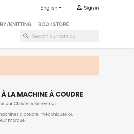


English
Sign in
RY /KNITTING
BOOKSTORE
search
 À LA MACHINE À COUDRE
 par Christelle Beneytout
 machines à coudre, mécaniques ou
 leur marque.