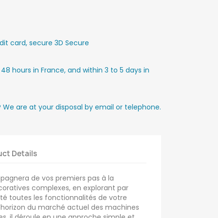
it card, secure 3D Secure
 48 hours in France, and within 3 to 5 days in
? We are at your disposal by email or telephone.
ct Details
agnera de vos premiers pas à la
décoratives complexes, en explorant par
lté toutes les fonctionnalités de votre
d'horizon du marché actuel des machines
ues, il déroule en une approche simple et