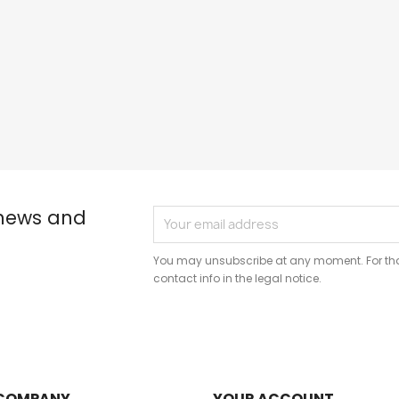
 news and
You may unsubscribe at any moment. For that
contact info in the legal notice.
COMPANY
YOUR ACCOUNT