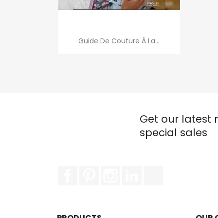
Quick view

Guide De Couture À La...
Get our latest
special sales
Facebook
Pinterest
Instagram
LinkedIn
TikTok
PRODUCTS
OUR 