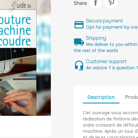
Share
Secure payment
Opt for payment by cred
Shipping
We deliver to you within
the rest of the world.
Customer support
An advice ? A question 
Description
Produ
Cet ouvrage vous accomp
réalisation de finitions 
ordre croissant de difficu
machine. Après un tour 
et de leurs caractéristiq