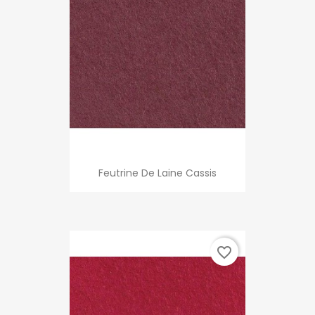
Feutrine De Laine Cassis
favorite_border