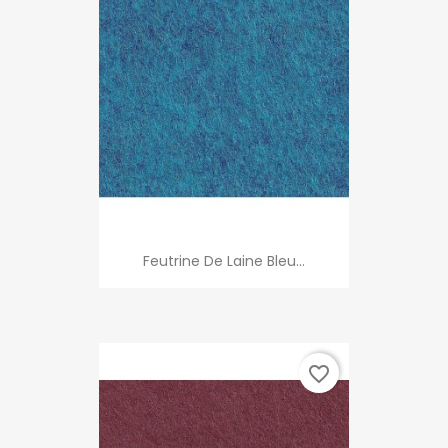
Feutrine De Laine Bleu...
favorite_border