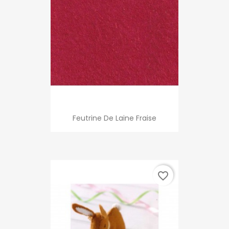
Feutrine De Laine Fraise
favorite_border