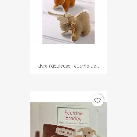
Livre Fabuleuse Feutrine De...
favorite_border