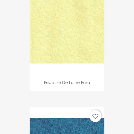
Feutrine De Laine Ecru
favorite_border