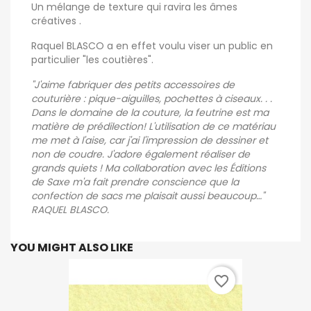
Un mélange de texture qui ravira les âmes
créatives .
Raquel BLASCO a en effet voulu viser un public en
particulier "les coutières".
"J'aime fabriquer des petits accessoires de
couturière : pique-aiguilles, pochettes à ciseaux. . .
Dans le domaine de la couture, la feutrine est ma
matière de prédilection! L'utilisation de ce matériau
me met à l'aise, car j'ai l'impression de dessiner et
non de coudre. J'adore également réaliser de
grands quiets ! Ma collaboration avec les Éditions
de Saxe m'a fait prendre conscience que la
confection de sacs me plaisait aussi beaucoup…"
RAQUEL BLASCO.
YOU MIGHT ALSO LIKE
favorite_border