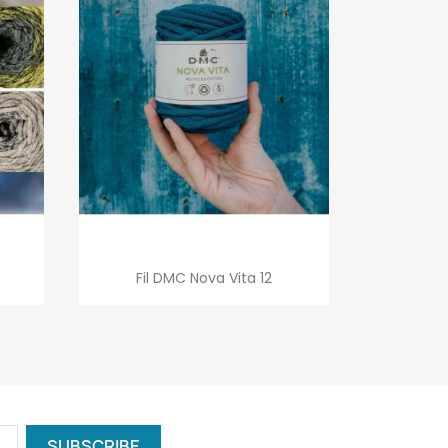
Quick view

Fil DMC Nova Vita 12
+1
+19