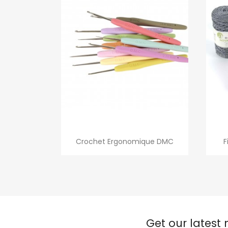
Quick view

Crochet Ergonomique DMC
F
Get our latest