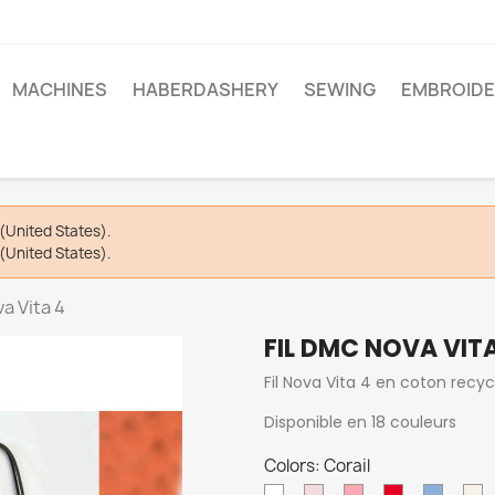
MACHINES
HABERDASHERY
SEWING
EMBROIDE
(United States).
(United States).
a Vita 4
FIL DMC NOVA VIT
Fil Nova Vita 4 en coton recy
Disponible en 18 couleurs
Colors: Corail
762
763
Rose
Rouge
767
E