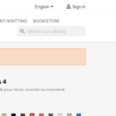


English
Sign in
RY /KNITTING
BOOKSTORE
search
A 4
clé pour tricot, crochet ou macramé.
cru
23
Noir
Marron
brique
gris
gris
Sable
Canard