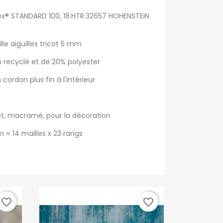
Tex® STANDARD 100, 18.HTR.32657 HOHENSTEIN
lle aiguilles tricot 5 mm
recyclé et de 20% polyester
cordon plus fin à l'intérieur
icot, macramé, pour la décoration
m = 14 mailles x 23 rangs
favorite_border
favorite_border