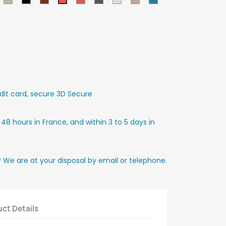
Corail
lichen
foncé
clair
it card, secure 3D Secure
 48 hours in France, and within 3 to 5 days in
? We are at your disposal by email or telephone.
ct Details