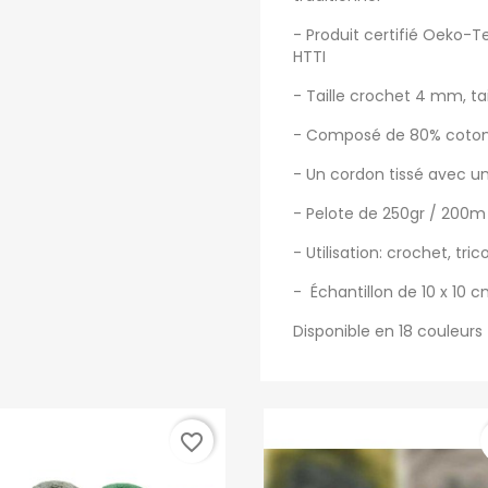
- Produit certifié Oeko-
HTTI
- Taille crochet 4 mm, tai
- Composé de 80% coton 
- Un cordon tissé avec un 
- Pelote de 250gr / 200m
- Utilisation: crochet, tr
- Échantillon de 10 x 10 c
Disponible en 18 couleurs
favorite_border