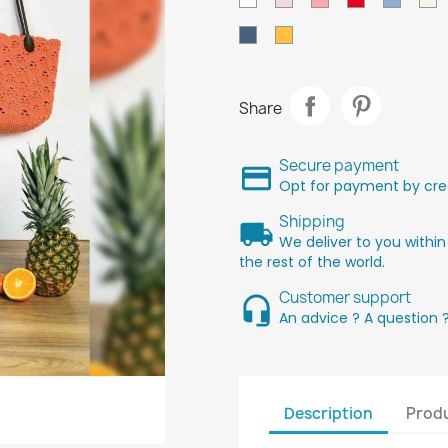
Blanc
Denim
Tournesol
Share
Secure payment
Opt for payment by cred
Shipping
We deliver to you within
the rest of the world.
Customer support
An advice ? A question 
Description
Produ