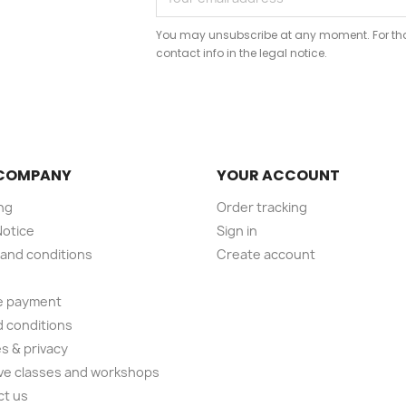
You may unsubscribe at any moment. For that
contact info in the legal notice.
COMPANY
YOUR ACCOUNT
ng
Order tracking
Notice
Sign in
and conditions
Create account
e payment
 conditions
s & privacy
ve classes and workshops
ct us