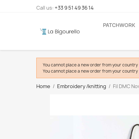
Call us:
+33 9 51 49 36 14
PATCHWORK
You cannot place a new order from your country 
You cannot place a new order from your country 
Home
Embroidery /knitting
Fil DMC Nov