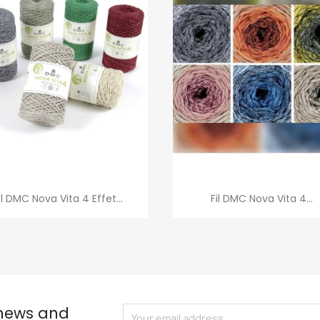
Quick view
Quick view


il DMC Nova Vita 4 Effet...
Fil DMC Nova Vita 4...
+1
 news and