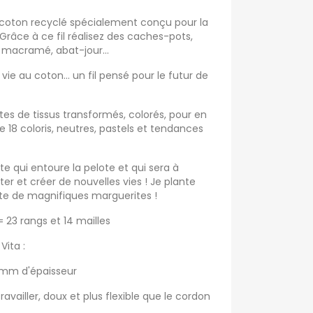
e coton recyclé spécialement conçu pour la
Grâce à ce fil réalisez des caches-pots,
s, macramé, abat-jour...
 au coton... un fil pensé pour le futur de
tes de tissus transformés, colorés, pour en
e 18 coloris, neutres, pastels et tendances
tte qui entoure la pelote et qui sera à
eter et créer de nouvelles vies ! Je plante
lte de magnifiques marguerites !
= 23 rangs et 14 mailles
Vita :
3 mm d'épaisseur
 travailler, doux et plus flexible que le cordon