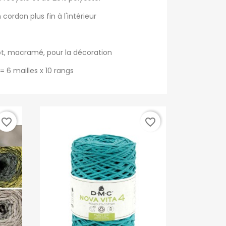
cordon plus fin à l'intérieur
icot, macramé, pour la décoration
= 6 mailles x 10 rangs
favorite_border
favorite_border