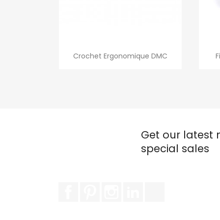
Quick view

Crochet Ergonomique DMC
F
Get our latest
special sales
Facebook
Pinterest
Instagram
LinkedIn
TikTok