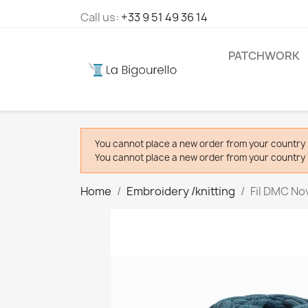
Call us:
+33 9 51 49 36 14
PATCHWORK
You cannot place a new order from your country 
You cannot place a new order from your country 
Home
Embroidery /knitting
Fil DMC Nov