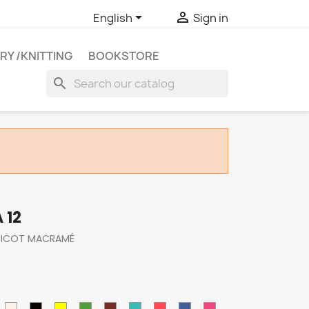


English
Sign in
RY /KNITTING
BOOKSTORE
search
 12
TRICOT MACRAMÉ
nis
Ecru
Noir
25
Vert
Marron
Turquoise
Corail
royal
fuchsia