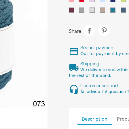
bordeaux
Gris
gris
Sable
Canar
D
moyen
clair
Share
Secure payment
Opt for payment by cred
Shipping
We deliver to you within
the rest of the world.
Customer support
An advice ? A question 
Description
Produ