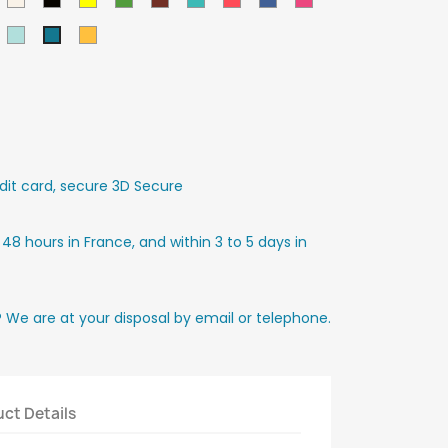
soleil
d
enim
Turquoise
Tournesol
Paon
clair
it card, secure 3D Secure
 48 hours in France, and within 3 to 5 days in
? We are at your disposal by email or telephone.
ct Details