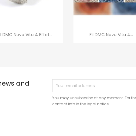
Quick view
Quick view


il DMC Nova Vita 4 Effet...
Fil DMC Nova Vita 4...
+1
 news and
You may unsubscribe at any moment. For that
contact info in the legal notice.