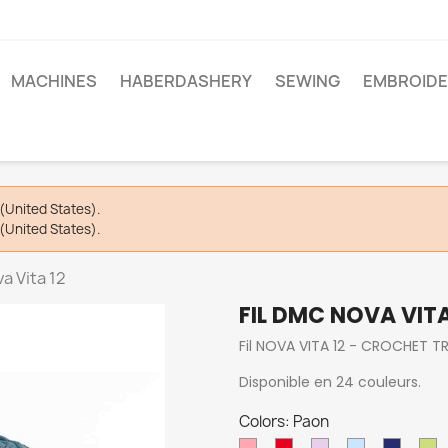
MACHINES
HABERDASHERY
SEWING
EMBROIDE
(United States).
(United States).
a Vita 12
FIL DMC NOVA VITA
Fil NOVA VITA 12 - CROCHET 
Disponible en 24 couleurs.
Colors: Paon
Rose
Rouge
Parme
Ciel
Marine
A