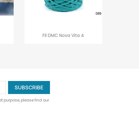
Quick view

Fil DMC Nova Vita 4
+1
+12
 purpose, please find our