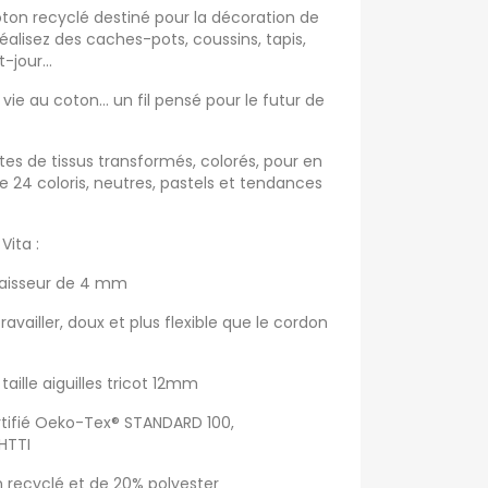
oton recyclé destiné pour la décoration de
réalisez des caches-pots, coussins, tapis,
jour...
 au coton... un fil pensé pour le futur de
tes de tissus transformés, colorés, pour en
e 24 coloris, neutres, pastels et tendances
Vita :
épaisseur de 4 mm
 travailler, doux et plus flexible que le cordon
taille aiguilles tricot 12mm
ertifié Oeko-Tex® STANDARD 100,
 HTTI
recyclé et de 20% polyester