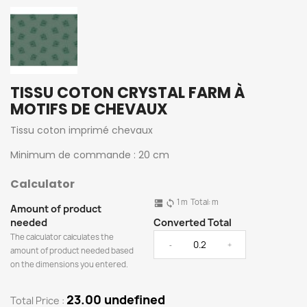
TISSU COTON CRYSTAL FARM À
MOTIFS DE CHEVAUX
Tissu coton imprimé chevaux
Minimum de commande : 20 cm
Calculator
1
m
Total:
m
dns
sync
Amount of product
needed
Converted Total
The calculator calculates the
-
+
amount of product needed based
on the dimensions you entered.
23.00 undefined
Total Price :