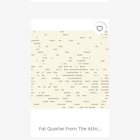
favorite_border
Fat Quarter From The Attic...