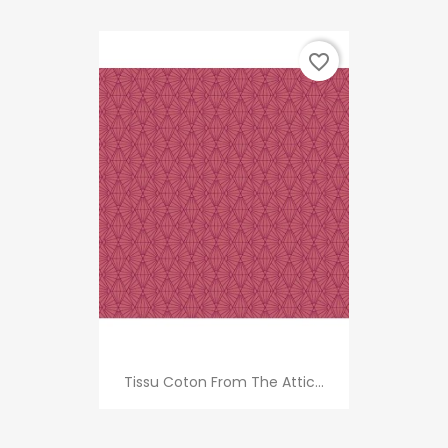
favorite_border
Tissu Coton From The Attic...