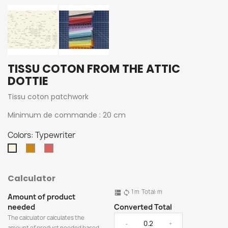
TISSU COTON FROM THE ATTIC
DOTTIE
Tissu coton patchwork
Minimum de commande : 20 cm
Colors: Typewriter
Moutarde
Brique
Typewriter
Calculator
1
m
Total:
m
dns
sync
Amount of product
needed
Converted Total
The calculator calculates the
-
+
amount of product needed based