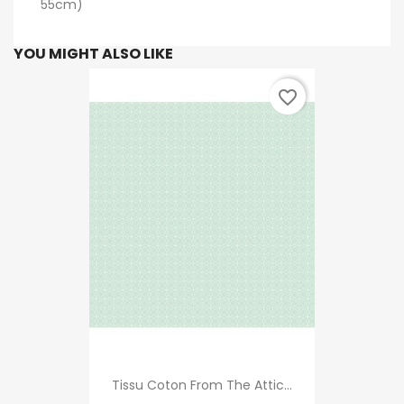
55cm)
YOU MIGHT ALSO LIKE
favorite_border
Tissu Coton From The Attic...