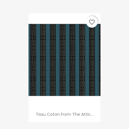
favorite_border
Tissu Coton From The Attic...