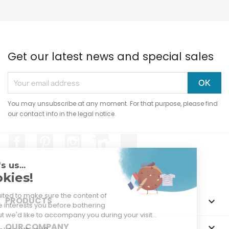
Get our latest news and special sales
You may unsubscribe at any moment. For that purpose, please find
our contact info in the legal notice.
Facebook
Pinterest
Instagram
LinkedIn
TikTok
Hi, it's us...
Cookies!
We waited to make sure the content of
PRODUCTS

this site interests you before bothering
you, but we'd like to accompany you during your visit...
OUR COMPANY
