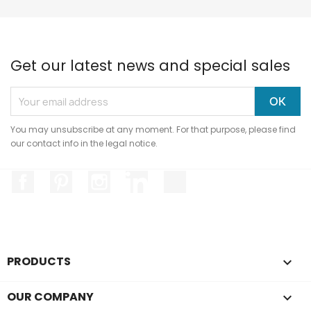
Get our latest news and special sales
You may unsubscribe at any moment. For that purpose, please find
our contact info in the legal notice.
Facebook
Pinterest
Instagram
LinkedIn
TikTok
Hi, it's us...
Cookies!
We waited to make sure the content of
PRODUCTS

this site interests you before bothering
you, but we'd like to accompany you during your visit...
OUR COMPANY

Is that okay with you?