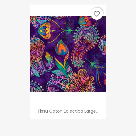
favorite_border
Tissu Coton Eclectica Large...