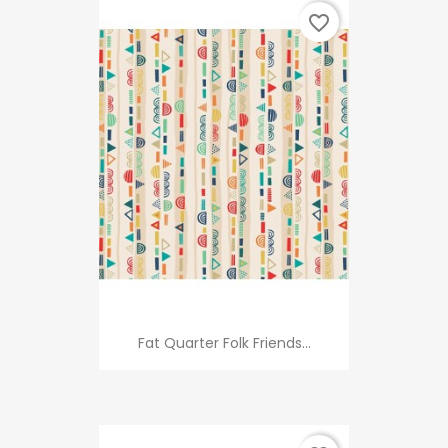
favorite_border
Fat Quarter Folk Friends...