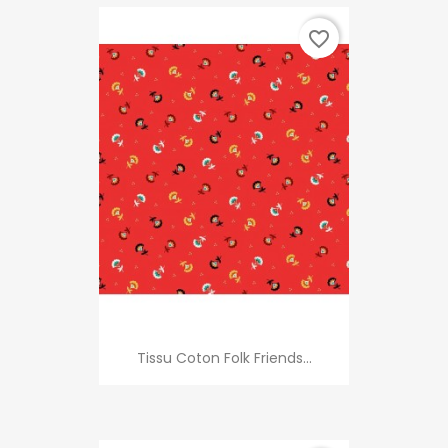
favorite_border
Tissu Coton Folk Friends...