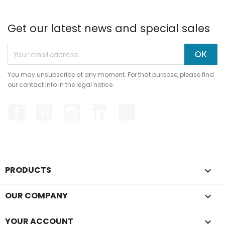
Get our latest news and special sales
You may unsubscribe at any moment. For that purpose, please find
our contact info in the legal notice.
Facebook
Pinterest
Instagram
LinkedIn
TikTok
Hi, it's us...
Cookies!
We waited to make sure the content of
PRODUCTS

this site interests you before bothering
you, but we'd like to accompany you during your visit...
OUR COMPANY

Is that okay with you?
To modify your preferences afterwards, click on the 'Cookie
YOUR ACCOUNT

Preferences' link located in the page footer.