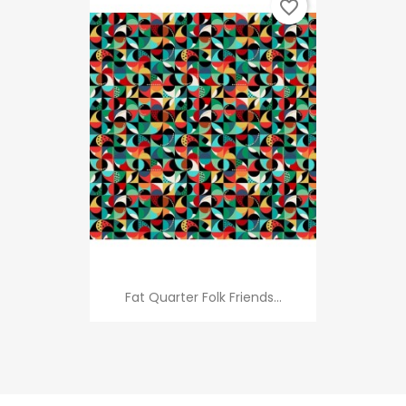
favorite_border
Fat Quarter Folk Friends...