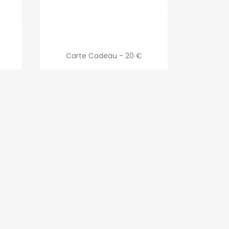
Aperçu rapide

Carte Cadeau - 20 €