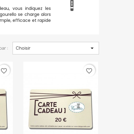
deau, vous indiquez les
gourello se charge alors
imple, efficace et rapide

par :
Choisir
favorite_border
favorite_border