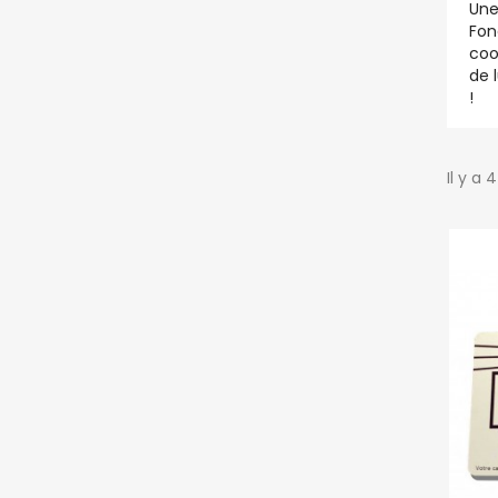
Une
Fon
coo
de 
!
Il y a 