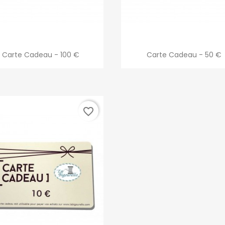
Aperçu rapide
Aperçu rapide


Carte Cadeau - 100 €
Carte Cadeau - 50 €
favorite_border