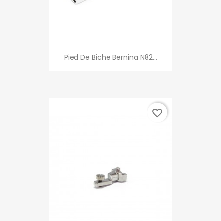
Pied De Biche Bernina N82...
favorite_border