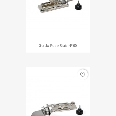
Guide Pose Biais N°88
favorite_border