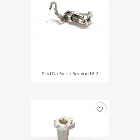
Pied De Biche Bernina N92
favorite_border