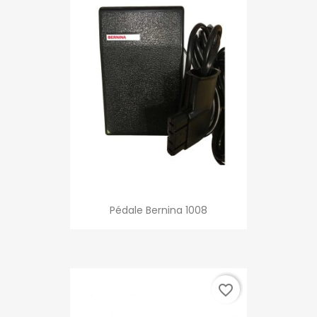
Pédale Bernina 1008
favorite_border