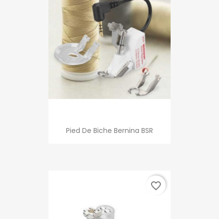
Pied De Biche Bernina BSR
favorite_border