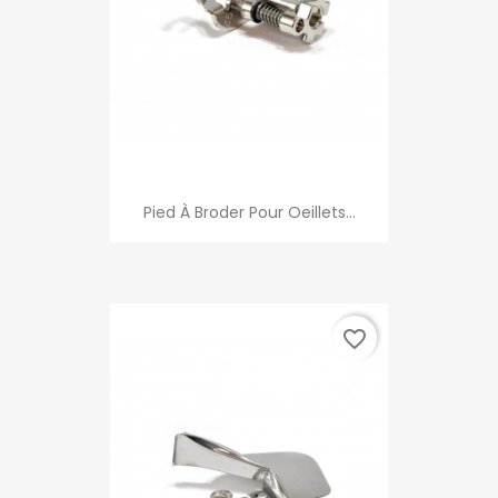
Pied À Broder Pour Oeillets...
favorite_border