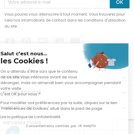
Vous pouvez vous désinscrire à tout moment. Vous trouverez pour
cela nos informations de contact dans les conditions d'utilisation
du site.
Facebook
Pinterest
Instagram
LinkedIn
TikTok
Salut c'est nous...
les Cookies !
On a attendu d'être sûrs que le contenu
PRODUITS

de ce site vous intéresse avant de vous
déranger, mais on aimerait bien vous accompagner pendant
votre visite...
NOTRE SOCIÉTÉ

C'est OK pour vous ?
Pour modifier vos préférences par la suite, cliquez sur le lien
VOTRE COMPTE

'Préférences de cookies' situé dans le pied de page.
Lire la politique de confidentialité
INFORMATIONS
keyboard_arrow_down
Consentements certifiés par