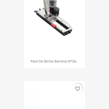
Pied De Biche Bernina N°3A...
favorite_border