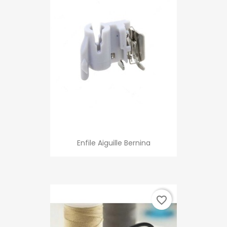
Enfile Aiguille Bernina
favorite_border