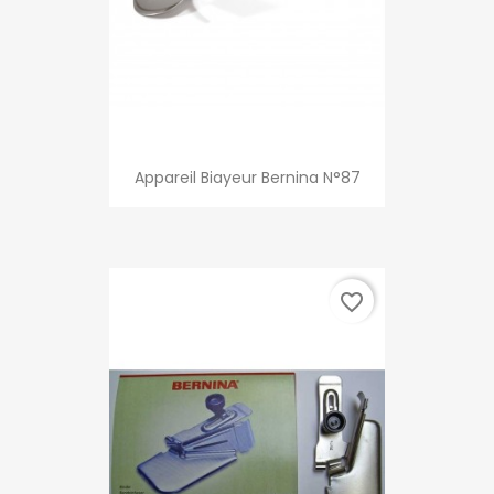
Appareil Biayeur Bernina N°87
favorite_border