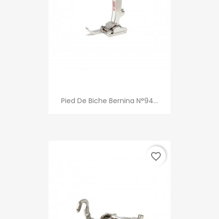
Pied De Biche Bernina N°94...
favorite_border