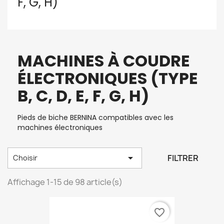
F, G, H)
MACHINES À COUDRE
ÉLECTRONIQUES (TYPE
B, C, D, E, F, G, H)
Pieds de biche BERNINA compatibles avec les
machines électroniques

FILTRER
Choisir
Affichage 1-15 de 98 article(s)
favorite_border