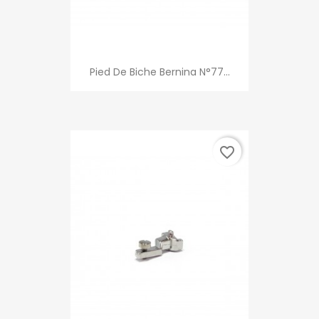
Pied De Biche Bernina N°77...
favorite_border