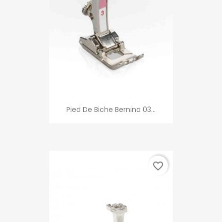
Pied De Biche Bernina 03...
favorite_border