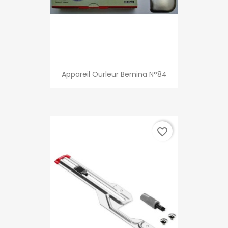
Appareil Ourleur Bernina N°84
favorite_border