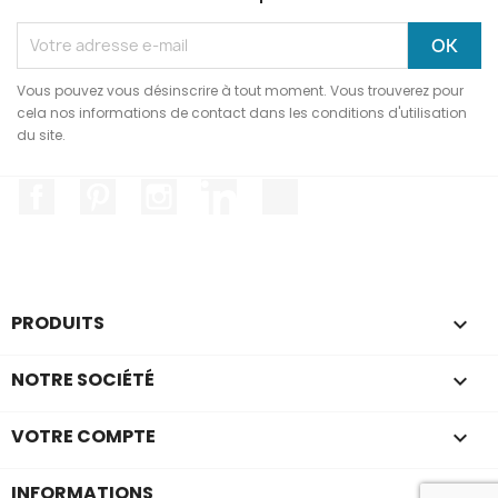
Vous pouvez vous désinscrire à tout moment. Vous trouverez pour
cela nos informations de contact dans les conditions d'utilisation
du site.
Facebook
Pinterest
Instagram
LinkedIn
TikTok
PRODUITS

NOTRE SOCIÉTÉ

VOTRE COMPTE

INFORMATIONS
keyboard_arrow_down