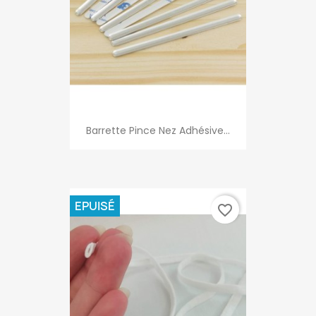
Barrette Pince Nez Adhésive...
EPUISÉ
favorite_border