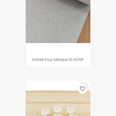
Intissé Pour Masque 51 Gr/m²
favorite_border