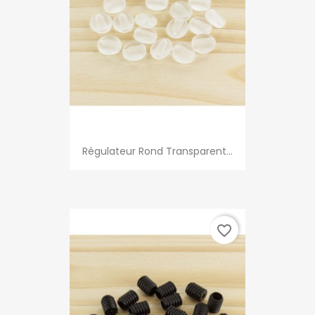
Régulateur Rond Transparent...
favorite_border