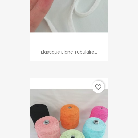
Elastique Blanc Tubulaire...
favorite_border