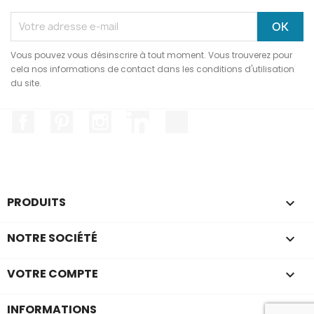
Vous pouvez vous désinscrire à tout moment. Vous trouverez pour
cela nos informations de contact dans les conditions d'utilisation
du site.
Facebook
Pinterest
Instagram
LinkedIn
TikTok
PRODUITS

NOTRE SOCIÉTÉ

VOTRE COMPTE

INFORMATIONS
keyboard_arrow_down