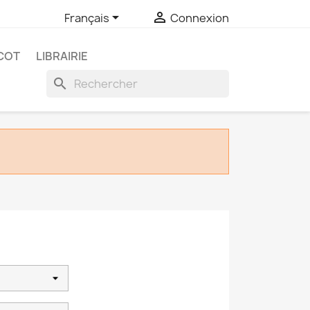


Français
Connexion
COT
LIBRAIRIE
search