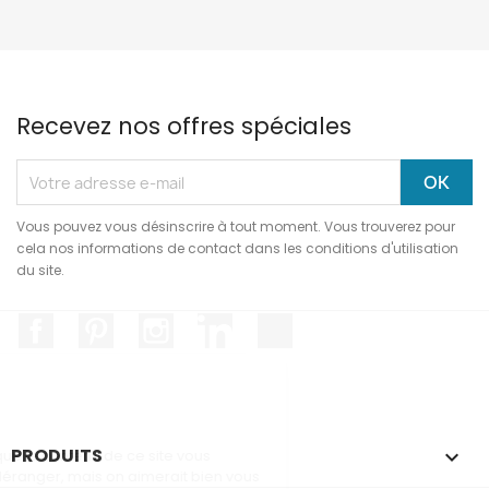
Recevez nos offres spéciales
Vous pouvez vous désinscrire à tout moment. Vous trouverez pour
cela nos informations de contact dans les conditions d'utilisation
du site.
Facebook
Pinterest
Instagram
LinkedIn
TikTok
Salut c'est nous...
les Cookies !
On a attendu d'être sûrs que le contenu
PRODUITS

de ce site vous intéresse avant de vous
déranger, mais on aimerait bien vous accompagner pendant