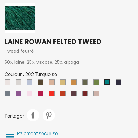
LAINE ROWAN FELTED TWEED
Tweed feutré
50% laine, 25% viscose, 25% alpaga
Couleur : 202 Turquoise
177
197
191
153
157
190
175
172
205
170
202
Argile
Albâtre
Granite
Fantôme
Camel
Pierre
Cannelle
Ancien
Lotus
Marine
Turquoise
178
151
185
150
198
154
145
196
210
Denim
Myrtille
Glacé
Rage
Zinnia
Gingembre
Mélasse
Grange
Aluminium
Partager
Paiement sécurisé