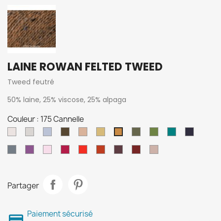
LAINE ROWAN FELTED TWEED
Tweed feutré
50% laine, 25% viscose, 25% alpaga
Couleur : 175 Cannelle
177
197
191
153
157
190
172
205
202
170
175
Argile
Albâtre
Granite
Fantôme
Camel
Pierre
Ancien
Lotus
Turquoise
Marine
Cannelle
178
151
185
150
198
154
145
196
210
Denim
Myrtille
Glacé
Rage
Zinnia
Gingembre
Mélasse
Grange
Aluminium
Partager
Paiement sécurisé