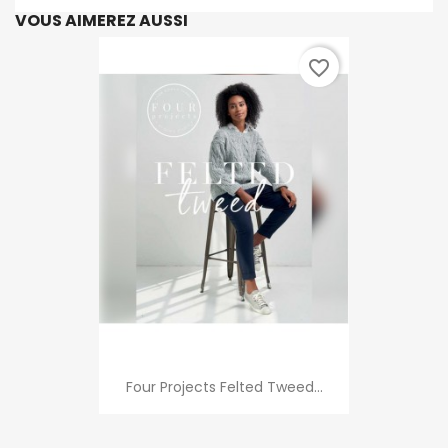
VOUS AIMEREZ AUSSI
favorite_border
Four Projects Felted Tweed...