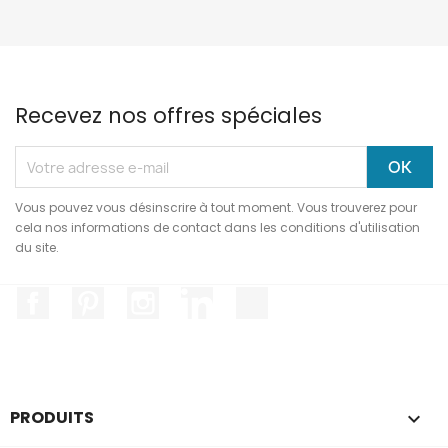
Recevez nos offres spéciales
Vous pouvez vous désinscrire à tout moment. Vous trouverez pour
cela nos informations de contact dans les conditions d'utilisation
du site.
Facebook
Pinterest
Instagram
LinkedIn
TikTok
PRODUITS

e le contenu de ce site vous
ranger, mais on aimerait bien vous