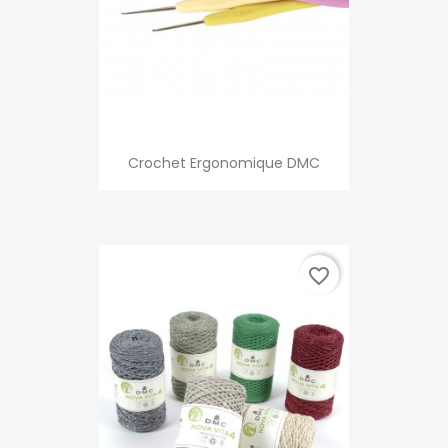
Crochet Ergonomique DMC
favorite_border