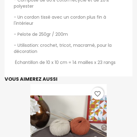
- Composé de 80% coton recyclé et de 20%
polyester
- Un cordon tissé avec un cordon plus fin à
l'intérieur
- Pelote de 250gr / 200m
- Utilisation: crochet, tricot, macramé, pour la
décoration
Échantillon de 10 x 10 cm = 14 mailles x 23 rangs
VOUS AIMEREZ AUSSI
favorite_border