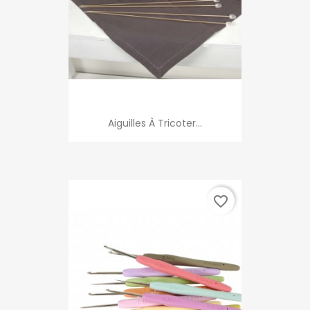
Aiguilles À Tricoter...
favorite_border