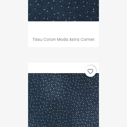
Tissu Coton Moda Astra Comet
favorite_border