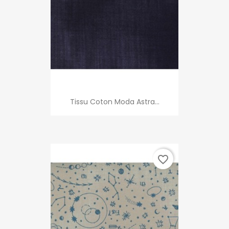
Tissu Coton Moda Astra...
favorite_border