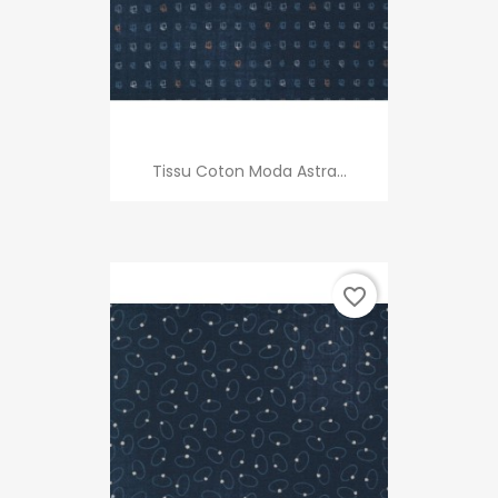
Tissu Coton Moda Astra...
favorite_border