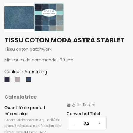
TISSU COTON MODA ASTRA STARLET
Tissu coton patchwork
Minimum de commande : 20 cm
Couleur : Armstrong
Eclipse
Stellar
Armstrong
Calculatrice
1
m
Total:
m
dns
sync
Quantité de produit
nécessaire
Converted Total
La calculatrice calcule la quantité de
-
+
produit nécessaire en fonction des
dimensions que vous avez