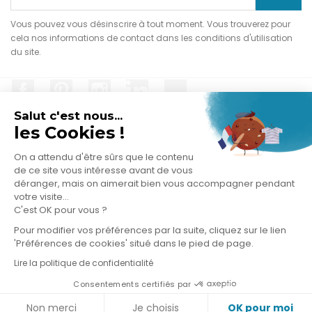
Vous pouvez vous désinscrire à tout moment. Vous trouverez pour
cela nos informations de contact dans les conditions d'utilisation
du site.
Facebook
Pinterest
Instagram
LinkedIn
TikTok
Salut c'est nous...
les Cookies !
On a attendu d'être sûrs que le contenu
PRODUITS

de ce site vous intéresse avant de vous
déranger, mais on aimerait bien vous accompagner pendant
votre visite...
NOTRE SOCIÉTÉ

C'est OK pour vous ?
Pour modifier vos préférences par la suite, cliquez sur le lien
VOTRE COMPTE

'Préférences de cookies' situé dans le pied de page.
Lire la politique de confidentialité
INFORMATIONS
keyboard_arrow_down
Consentements certifiés par
© 2026 - Logiciel e-commerce par PrestaShop™
Non merci
Je choisis
OK pour moi