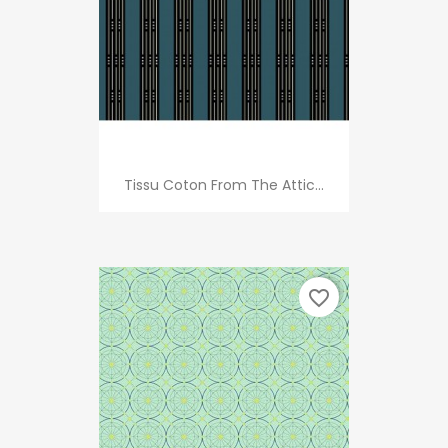
Tissu Coton From The Attic...
favorite_border