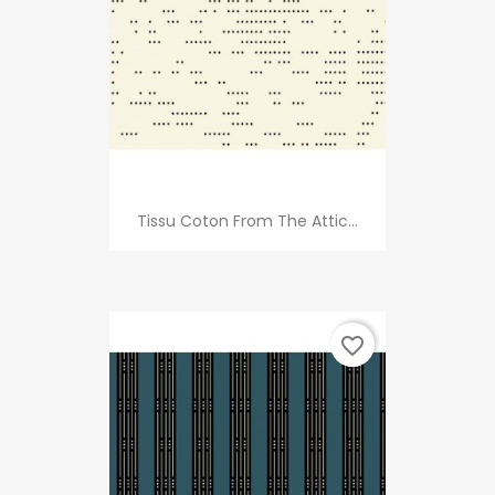
Tissu Coton From The Attic...
favorite_border