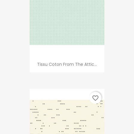
Tissu Coton From The Attic...
favorite_border