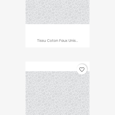
Tissu Coton Faux Unis...
favorite_border