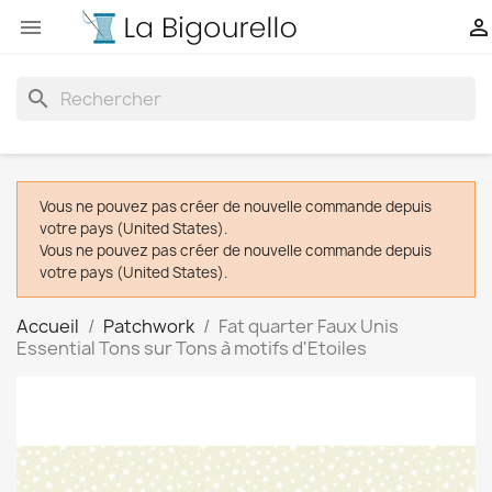


search
Vous ne pouvez pas créer de nouvelle commande depuis
votre pays (United States).
Vous ne pouvez pas créer de nouvelle commande depuis
votre pays (United States).
Accueil
Patchwork
Fat quarter Faux Unis
Essential Tons sur Tons à motifs d'Etoiles