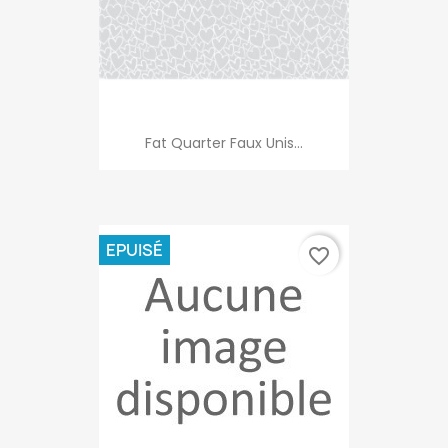
Fat Quarter Faux Unis...
EPUISÉ
favorite_border