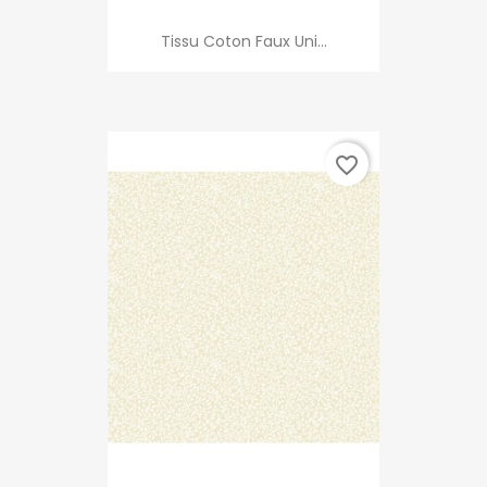
Tissu Coton Faux Uni...
favorite_border