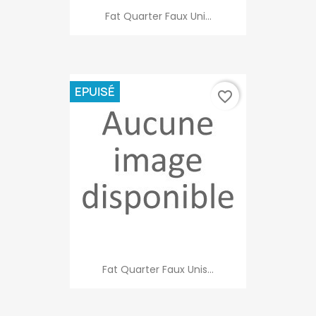
Fat Quarter Faux Uni...
EPUISÉ
favorite_border
Fat Quarter Faux Unis...