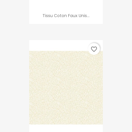
Tissu Coton Faux Unis...
favorite_border