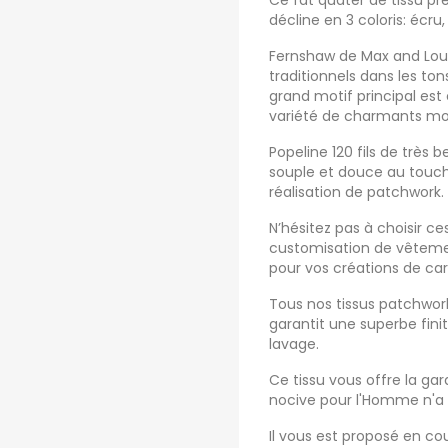
Ce fat quater de tissu pr
décline en 3 coloris: écru
Fernshaw de Max and Loui
traditionnels dans les to
grand motif principal es
variété de charmants mo
Popeline 120 fils de très b
souple et douce au touch
réalisation de patchwork.
N’hésitez pas à choisir ces
customisation de vêtemen
pour vos créations de ca
Tous nos tissus patchwork 
garantit une superbe fini
lavage.
Ce tissu vous offre la g
nocive pour l'Homme n'a 
Il vous est proposé en c