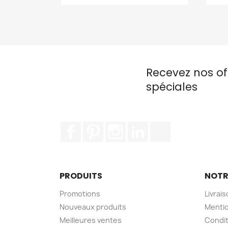
Recevez nos of
spéciales
Facebook
Pinterest
Instagram
LinkedIn
TikTok
PRODUITS
NOTR
Promotions
Livrai
Nouveaux produits
Mentio
Meilleures ventes
Condit