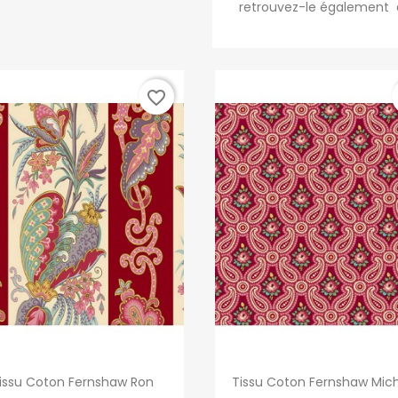
retrouvez-le également a
favorite_border
Aperçu rapide
Aperçu rapide


issu Coton Fernshaw Ron
Tissu Coton Fernshaw Mic