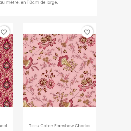
u mètre, en 110cm de large.
favorite_border
favorite_border
Aperçu rapide

hael
Tissu Coton Fernshaw Charles