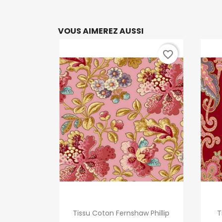
VOUS AIMEREZ AUSSI
favorite_border
Aperçu rapide

Tissu Coton Fernshaw Phillip
T