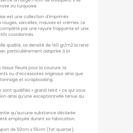
ésente un large motif de bouquets. Il se
, rose ou turquoise.
se est une collection d'imprimés
ns rouges, sarcelles, mauves et crèmes. Le
t complété par une rayure frappante et une
tifs coordonnés.
elle qualité, sa densité de 140 gr/m2 la rend
er, particulièrement adaptée à la
 tissus fleuris pour la couture, la
ts ou d’accessoires originaux ainsi que
rtonnage et scrapbooking.
sont qualifiés « grand teint » ce qui vous
tion ainsi qu’une exceptionnelle tenue au
arantie qu'aucune substance déclarée
été employée durant sa fabrication.
oupon de 50cm x 55cm (fat quarter),