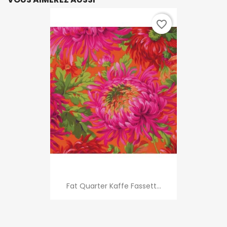
favorite_border
Fat Quarter Kaffe Fassett...