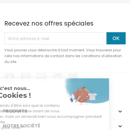
Recevez nos offres spéciales
Vous pouvez vous désinscrire à tout moment. Vous trouverez pour
cela nos informations de contact dans les conditions d'utilisation
du site.
Facebook
Pinterest
Instagram
LinkedIn
TikTok
Salut c'est nous...
les Cookies !
On a attendu d'être sûrs que le contenu
PRODUITS

de ce site vous intéresse avant de vous
déranger, mais on aimerait bien vous accompagner pendant
votre visite...
NOTRE SOCIÉTÉ

C'est OK pour vous ?