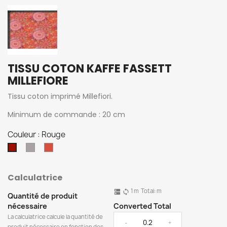
TISSU COTON KAFFE FASSETT
MILLEFIORE
Tissu coton imprimé Millefiori.
Minimum de commande : 20 cm
Couleur : Rouge
Plum
Orange
Rouge
Calculatrice
1
m
Total:
m
dns
sync
Quantité de produit
nécessaire
Converted Total
La calculatrice calcule la quantité de
-
+
produit nécessaire en fonction des