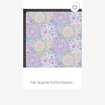
favorite_border
Fat Quarter Kaffe Fassett...