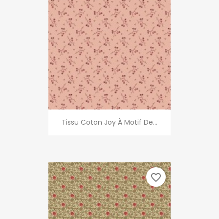
Tissu Coton Joy À Motif De...
favorite_border