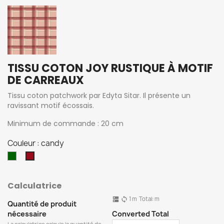
TISSU COTON JOY RUSTIQUE À MOTIF
DE CARREAUX
Tissu coton patchwork par Edyta Sitar. Il présente un
ravissant motif écossais.
Minimum de commande : 20 cm
Couleur : candy
Forest
candy
Calculatrice
1
m
Total:
m
dns
sync
Quantité de produit
nécessaire
Converted Total