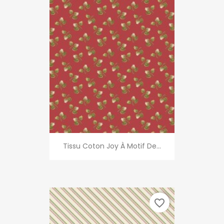
Tissu Coton Joy À Motif De...
favorite_border