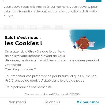
Vous pouvez vous désinscrire à tout moment. Vous trouverez pour
cela nos informations de contact dans les conditions d'utilisation
du site.
Facebook
Pinterest
Instagram
LinkedIn
TikTok
Salut c'est nous...
les Cookies !
On a attendu d'être sûrs que le contenu
PRODUITS

de ce site vous intéresse avant de vous
déranger, mais on aimerait bien vous accompagner pendant
votre visite...
NOTRE SOCIÉTÉ

C'est OK pour vous ?
Pour modifier vos préférences par la suite, cliquez sur le lien
VOTRE COMPTE

'Préférences de cookies' situé dans le pied de page.
Lire la politique de confidentialité
INFORMATIONS
keyboard_arrow_down
Consentements certifiés par
© 2026 - Logiciel e-commerce par PrestaShop™
Non merci
Je choisis
OK pour moi