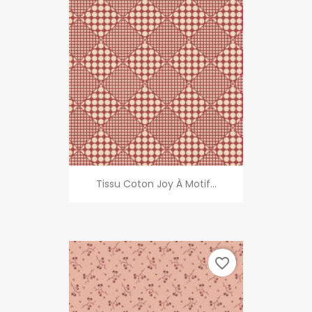
Tissu Coton Joy À Motif...
favorite_border