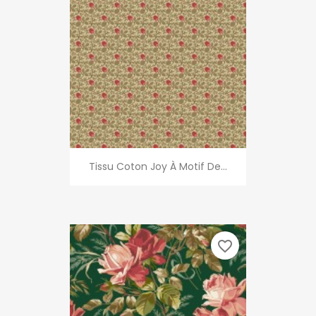
Tissu Coton Joy À Motif De...
favorite_border