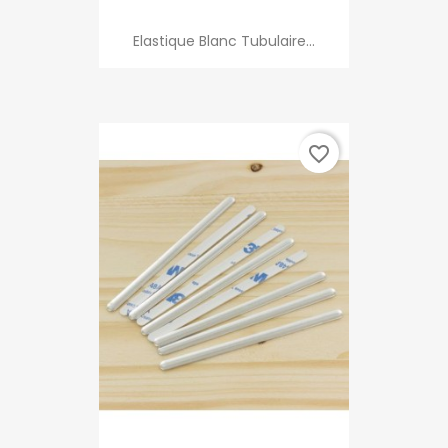
Elastique Blanc Tubulaire...
favorite_border