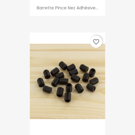
Barrette Pince Nez Adhésive...
favorite_border