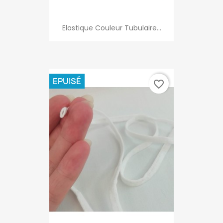
Elastique Couleur Tubulaire...
EPUISÉ
favorite_border