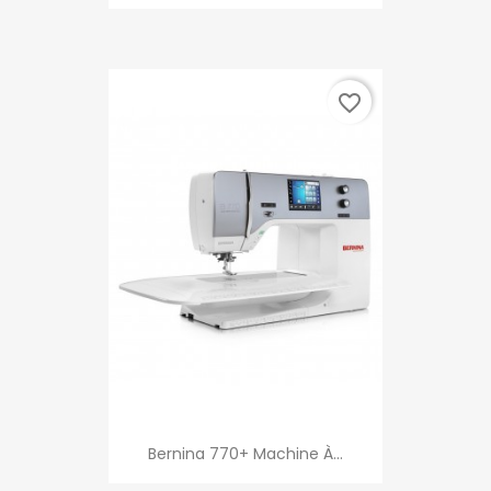
favorite_border
Bernina 770+ Machine À...