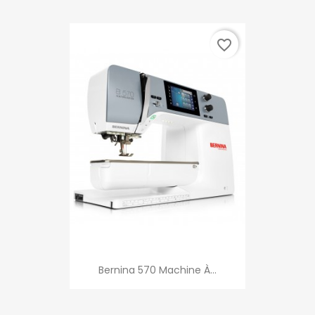
favorite_border
Bernina 570 Machine À...