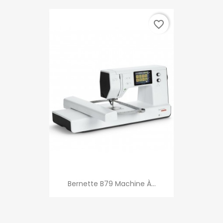
favorite_border
Bernette B79 Machine À...