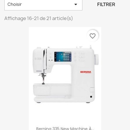

FILTRER
Choisir
Affichage 16-21 de 21 article(s)
favorite_border
Bernina 335 New Machine À...