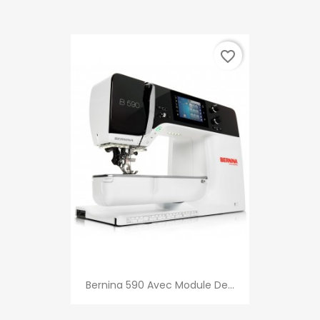
favorite_border
Bernina 590 Avec Module De...