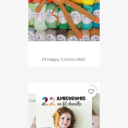
Fil Happy Cotton DMC
favorite_border