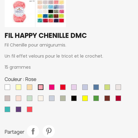
FIL HAPPY CHENILLE DMC
Fil Chenille pour amigurumis.
Un fil effet velours pour le tricot et le crochet.
15 grammes
Couleur : Rose
762
770
773
755
Rouge
Parme
751
750
Anis
11
Rose
Blanc
12
15
16
Ecru
18
23
Noir
25
Vert
Marron
Rouge
Acier
lichen
soleil
sombre
Turquoise
Violet
Corail
Partager