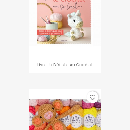
Livre Je Débute Au Crochet
favorite_border