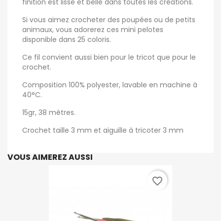
finition est lisse et belle dans toutes les créations.
Si vous aimez crocheter des poupées ou de petits
animaux, vous adorerez ces mini pelotes
disponible dans 25 coloris.
Ce fil convient aussi bien pour le tricot que pour le
crochet.
Composition 100% polyester, lavable en machine à
40°C.
15gr, 38 mètres.
Crochet taille 3 mm et aiguille à tricoter 3 mm
VOUS AIMEREZ AUSSI
favorite_border