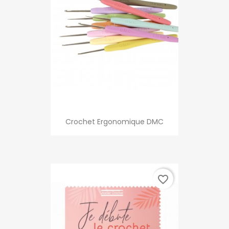
Crochet Ergonomique DMC
favorite_border