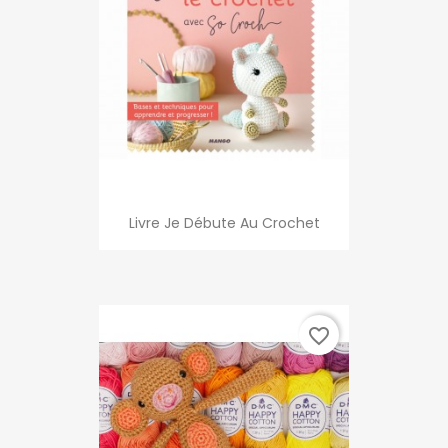
Livre Je Débute Au Crochet
favorite_border