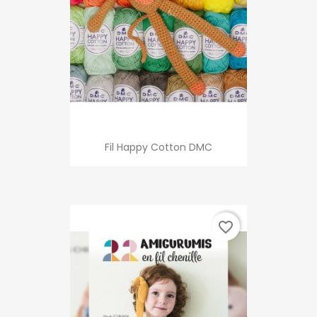
Fil Happy Cotton DMC
favorite_border