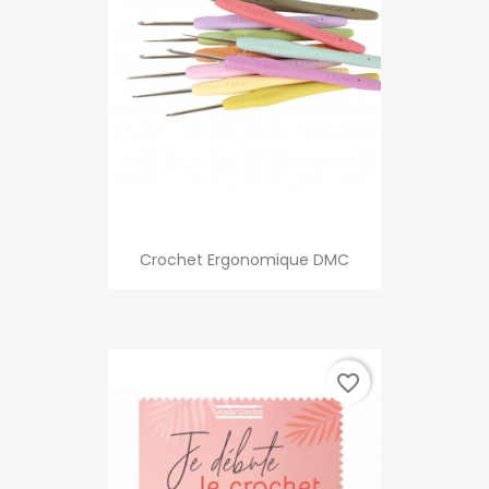
Crochet Ergonomique DMC
favorite_border