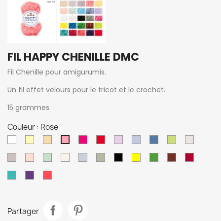
FIL HAPPY CHENILLE DMC
Fil Chenille pour amigurumis.
Un fil effet velours pour le tricot et le crochet.
15 grammes
Couleur : Rose
762
770
773
755
Rouge
Parme
751
750
Anis
11
Rose
Blanc
12
15
16
Ecru
18
23
Noir
25
Vert
Marron
Rouge
Acier
lichen
soleil
sombre
Turquoise
Violet
Corail
Partager