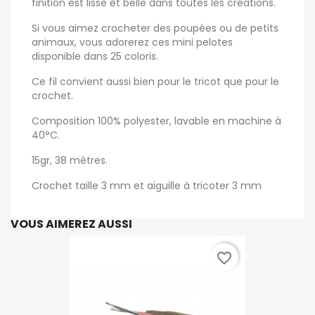
finition est lisse et belle dans toutes les créations.
Si vous aimez crocheter des poupées ou de petits
animaux, vous adorerez ces mini pelotes
disponible dans 25 coloris.
Ce fil convient aussi bien pour le tricot que pour le
crochet.
Composition 100% polyester, lavable en machine à
40°C.
15gr, 38 mètres.
Crochet taille 3 mm et aiguille à tricoter 3 mm
VOUS AIMEREZ AUSSI
favorite_border