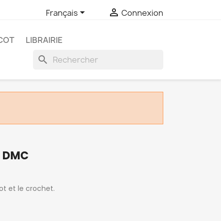


Français
Connexion
COT
LIBRAIRIE
search
E DMC
cot et le crochet.