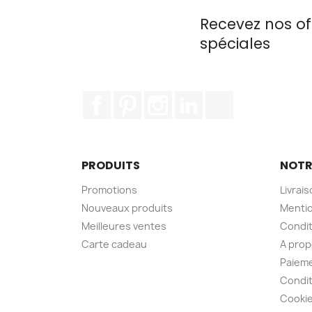
Recevez nos of
spéciales
Facebook
Pinterest
Instagram
LinkedIn
TikTok
PRODUITS
NOTR
Promotions
Livrai
Nouveaux produits
Mentio
Meilleures ventes
Condit
Carte cadeau
A pro
Paieme
Condit
Cookie