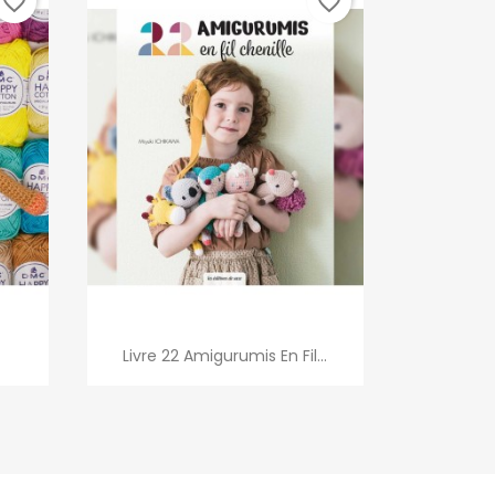
favorite_border
favorite_border
Aperçu rapide

Livre 22 Amigurumis En Fil...