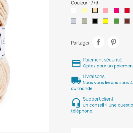
Couleur : 773
762
770
Rose
755
R
773
Blanc
18
23
Noir
25
Vert
M
Acier
lichen
soleil
Partager
Paiement sécurisé
Optez pour un paiement 
Livraisons
Nous vous livrons sous 4
du monde
Support client
Un conseil ? Une quest
téléphone.