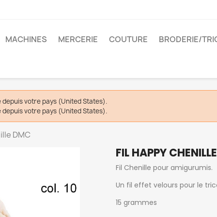
MACHINES
MERCERIE
COUTURE
BRODERIE/TRI
depuis votre pays (United States).
depuis votre pays (United States).
ille DMC
FIL HAPPY CHENILL
Fil Chenille pour amigurumis.
Un fil effet velours pour le tri
15 grammes