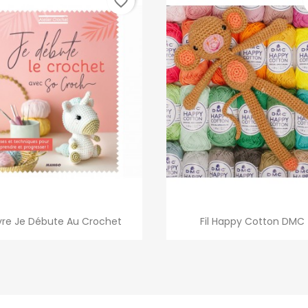
favorite_border
Aperçu rapide
Aperçu rapide


ivre Je Débute Au Crochet
Fil Happy Cotton DMC