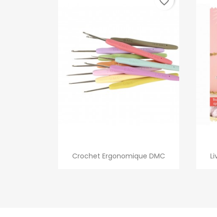
favorite_border
Aperçu rapide

Crochet Ergonomique DMC
L