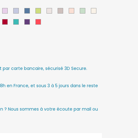
ouge
Parme
751
750
Anis
11
12
15
16
Ecru
arron
Rouge
Turquoise
Violet
Corail
sombre
par carte bancaire, sécurisé 3D Secure.
8h en France, et sous 3 à 5 jours dans le reste
ion ? Nous sommes à votre écoute par mail ou