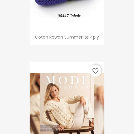
Coton Rowan Summerlite 4ply
favorite_border