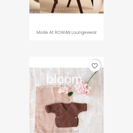
Mode At ROWAN Loungewear
favorite_border