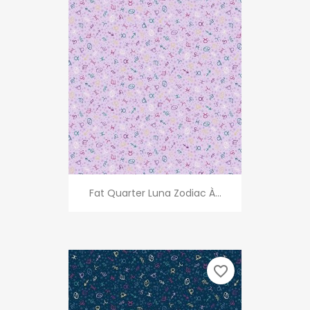
Fat Quarter Luna Zodiac À...
favorite_border