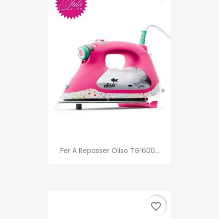
Fer À Repasser Oliso TG1600...
favorite_border