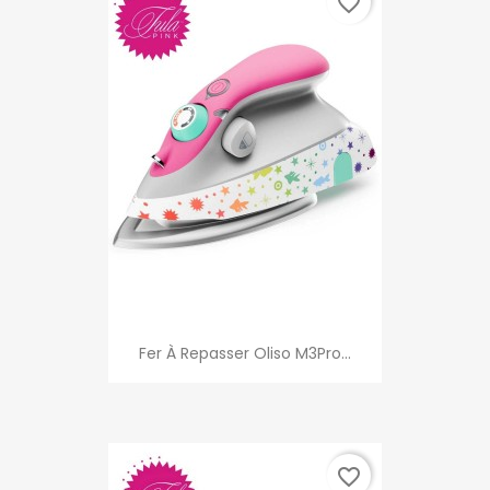
favorite_border
Fer À Repasser Oliso M3Pro...
favorite_border