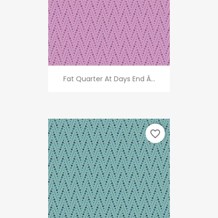
Fat Quarter At Days End À...
favorite_border