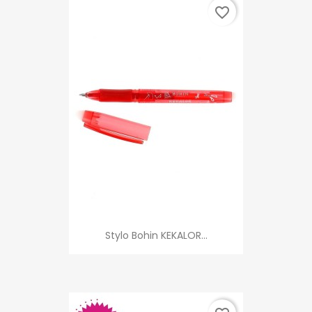
favorite_border
Stylo Bohin KEKALOR...