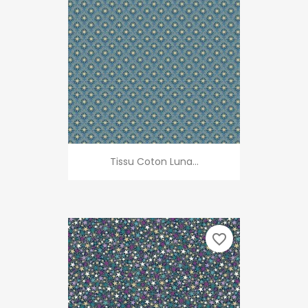
Tissu Coton Luna...
favorite_border