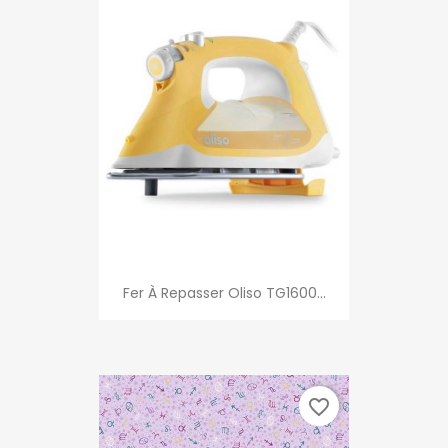
Fer À Repasser Oliso TG1600...
favorite_border