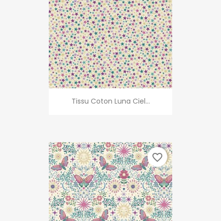
Tissu Coton Luna Ciel...
favorite_border