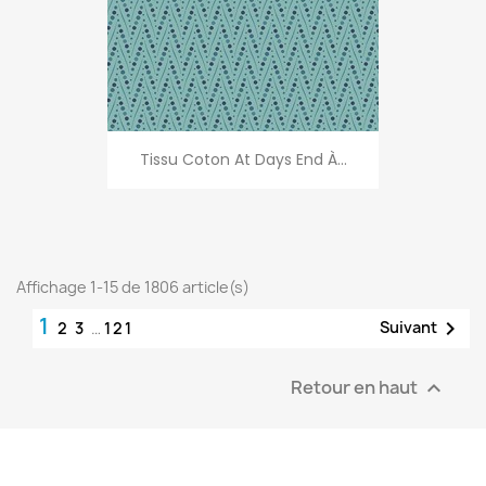
Tissu Coton At Days End À...
Affichage 1-15 de 1806 article(s)
1

Suivant
2
3
…
121
Retour en haut
