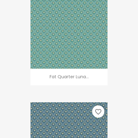
Fat Quarter Luna...
favorite_border