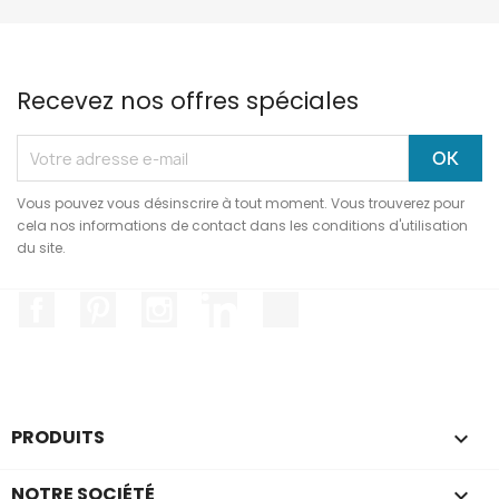
Recevez nos offres spéciales
Vous pouvez vous désinscrire à tout moment. Vous trouverez pour
cela nos informations de contact dans les conditions d'utilisation
du site.
Facebook
Pinterest
Instagram
LinkedIn
TikTok
Salut c'est nous...
les Cookies !
On a attendu d'être sûrs que le contenu
PRODUITS

de ce site vous intéresse avant de vous
déranger, mais on aimerait bien vous accompagner pendant
votre visite...
NOTRE SOCIÉTÉ
