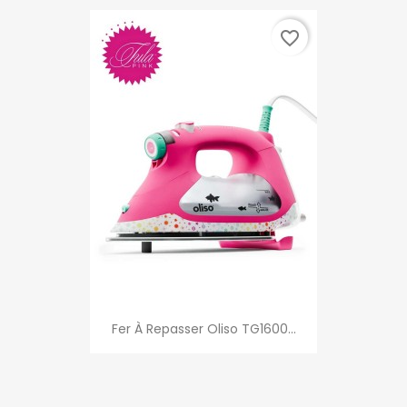
favorite_border
Fer À Repasser Oliso TG1600...