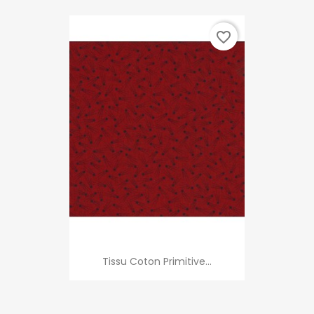
favorite_border
Tissu Coton Primitive...