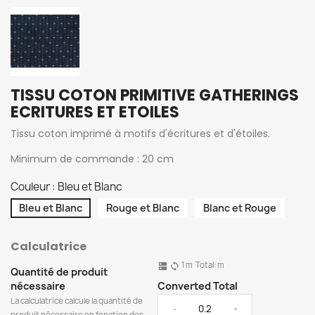
TISSU COTON PRIMITIVE GATHERINGS
ECRITURES ET ETOILES
Tissu coton imprimé à motifs d'écritures et d'étoiles.
Minimum de commande : 20 cm
Couleur : Bleu et Blanc
Bleu et Blanc
Rouge et Blanc
Blanc et Rouge
Calculatrice
1
m
Total:
m
dns
sync
Quantité de produit
nécessaire
Converted Total
La calculatrice calcule la quantité de
-
+
produit nécessaire en fonction des