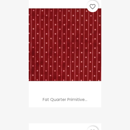
favorite_border
Fat Quarter Primitive...