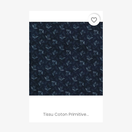
favorite_border
Tissu Coton Primitive...