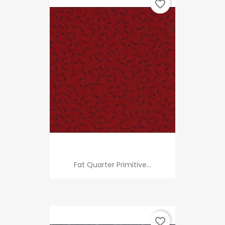
favorite_border
Fat Quarter Primitive...
favorite_border