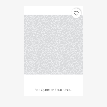
favorite_border
Fat Quarter Faux Unis...