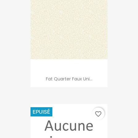
Fat Quarter Faux Uni...
EPUISÉ
favorite_border