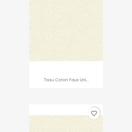
Tissu Coton Faux Uni...
favorite_border