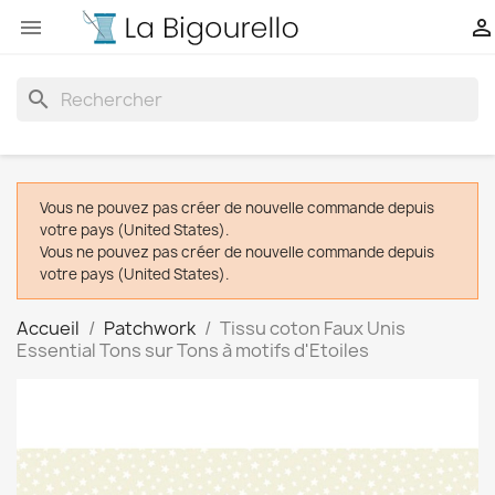


search
Vous ne pouvez pas créer de nouvelle commande depuis
votre pays (United States).
Vous ne pouvez pas créer de nouvelle commande depuis
votre pays (United States).
Accueil
Patchwork
Tissu coton Faux Unis
Essential Tons sur Tons à motifs d'Etoiles