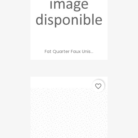
Fat Quarter Faux Unis...
favorite_border