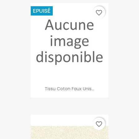
EPUISÉ
favorite_border
Tissu Coton Faux Unis...
favorite_border