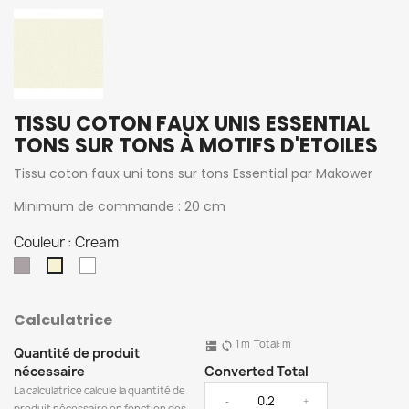
TISSU COTON FAUX UNIS ESSENTIAL
TONS SUR TONS À MOTIFS D'ETOILES
Tissu coton faux uni tons sur tons Essential par Makower
Minimum de commande : 20 cm
Couleur : Cream
Plum
Blanc
Cream
Calculatrice
1
m
Total:
m
dns
sync
Quantité de produit
nécessaire
Converted Total
La calculatrice calcule la quantité de
-
+
produit nécessaire en fonction des