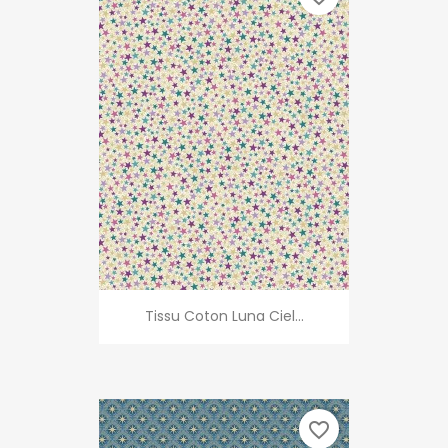
Tissu Coton Luna Ciel...
favorite_border