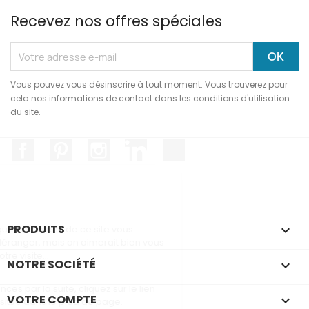
Recevez nos offres spéciales
Vous pouvez vous désinscrire à tout moment. Vous trouverez pour
cela nos informations de contact dans les conditions d'utilisation
du site.
Facebook
Pinterest
Instagram
LinkedIn
TikTok
Salut c'est nous...
les Cookies !
On a attendu d'être sûrs que le contenu
PRODUITS

de ce site vous intéresse avant de vous
déranger, mais on aimerait bien vous accompagner pendant
votre visite...
NOTRE SOCIÉTÉ

C'est OK pour vous ?
Pour modifier vos préférences par la suite, cliquez sur le lien
VOTRE COMPTE

'Préférences de cookies' situé dans le pied de page.