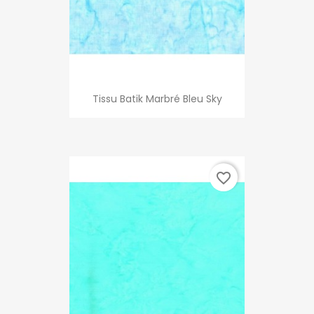
Tissu Batik Marbré Bleu Sky
favorite_border