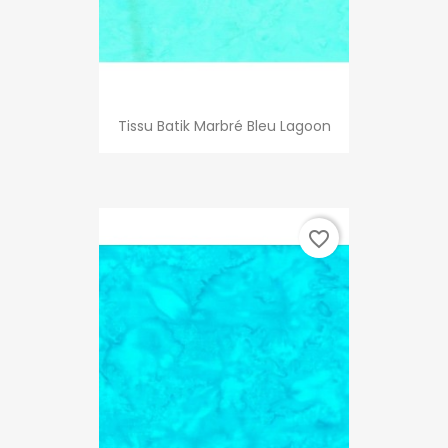
Tissu Batik Marbré Bleu Lagoon
favorite_border