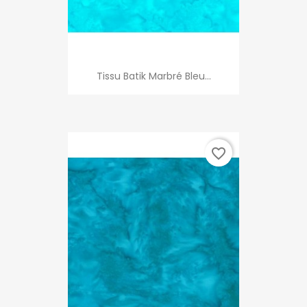
Tissu Batik Marbré Bleu...
favorite_border