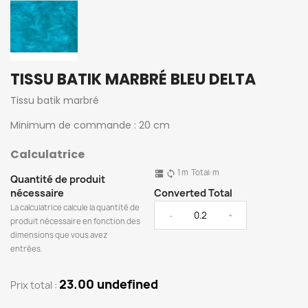
TISSU BATIK MARBRÉ BLEU DELTA
Tissu batik marbré
Minimum de commande : 20 cm
Calculatrice
1
m
Total:
m
dns
sync
Quantité de produit
nécessaire
Converted Total
La calculatrice calcule la quantité de
-
+
produit nécessaire en fonction des
dimensions que vous avez
entrées.
23.00 undefined
Prix ​​total :