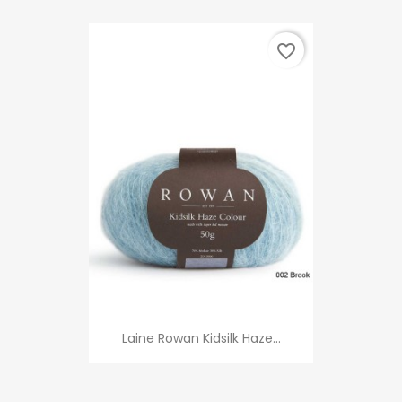
favorite_border
Laine Rowan Kidsilk Haze...