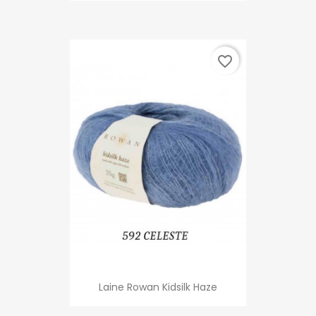
favorite_border
Laine Rowan Kidsilk Haze