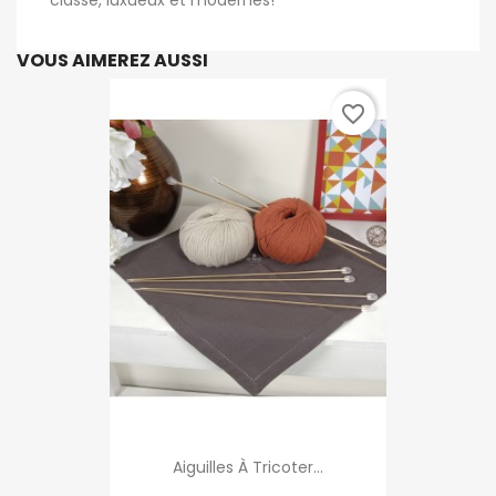
classe, luxueux et modernes!
VOUS AIMEREZ AUSSI
favorite_border
Aiguilles À Tricoter...