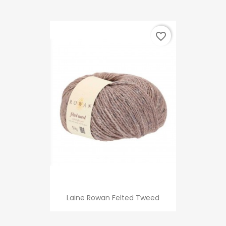
favorite_border
Laine Rowan Felted Tweed